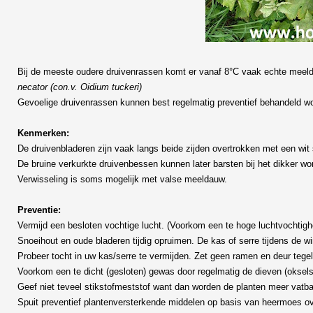
Bij de meeste oudere druivenrassen komt er vanaf 8°C vaak echte meel
necator (con.v. Oidium tuckeri)
Gevoelige druivenrassen kunnen best regelmatig preventief behandeld w
Kenmerken:
De druivenbladeren zijn vaak langs beide zijden overtrokken met een wit 
De bruine verkurkte druivenbessen kunnen later barsten bij het dikker wo
Verwisseling is soms mogelijk met valse meeldauw.
Preventie:
Vermijd een besloten vochtige lucht. (Voorkom een te hoge luchtvochtigh
Snoeihout en oude bladeren tijdig opruimen. De kas of serre tijdens de wi
Probeer tocht in uw kas/serre te vermijden. Zet geen ramen en deur tegel
Voorkom een te dicht (gesloten) gewas door regelmatig de dieven (oksels
Geef niet teveel stikstofmeststof want dan worden de planten meer vatba
Spuit preventief plantenversterkende middelen op basis van heermoes ov