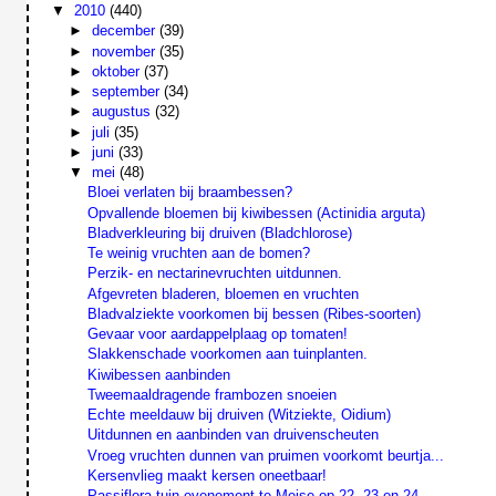
▼
2010
(440)
►
december
(39)
►
november
(35)
►
oktober
(37)
►
september
(34)
►
augustus
(32)
►
juli
(35)
►
juni
(33)
▼
mei
(48)
Bloei verlaten bij braambessen?
Opvallende bloemen bij kiwibessen (Actinidia arguta)
Bladverkleuring bij druiven (Bladchlorose)
Te weinig vruchten aan de bomen?
Perzik- en nectarinevruchten uitdunnen.
Afgevreten bladeren, bloemen en vruchten
Bladvalziekte voorkomen bij bessen (Ribes-soorten)
Gevaar voor aardappelplaag op tomaten!
Slakkenschade voorkomen aan tuinplanten.
Kiwibessen aanbinden
Tweemaaldragende frambozen snoeien
Echte meeldauw bij druiven (Witziekte, Oidium)
Uitdunnen en aanbinden van druivenscheuten
Vroeg vruchten dunnen van pruimen voorkomt beurtja...
Kersenvlieg maakt kersen oneetbaar!
Passiflora tuin-evenement te Meise op 22, 23 en 24...