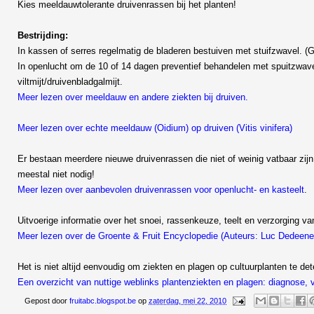
Kies meeldauwtolerante druivenrassen bij het planten!
Bestrijding:
In kassen of serres regelmatig de bladeren bestuiven met stuifzwavel. (G
In openlucht om de 10 of 14 dagen preventief behandelen met spuitzwav
viltmijt/druivenbladgalmijt.
Meer lezen over meeldauw en andere ziekten bij druiven.
Meer lezen over echte meeldauw (Oidium) op druiven (Vitis vinifera)
Er bestaan meerdere nieuwe druivenrassen die niet of weinig vatbaar zi
meestal niet nodig!
Meer lezen over aanbevolen druivenrassen voor openlucht- en kasteelt
.
Uitvoerige informatie over het snoei, rassenkeuze, teelt en verzorging v
Meer lezen over de Groente & Fruit Encyclopedie (Auteurs: Luc Dedeen
Het is niet altijd eenvoudig om ziekten en plagen op cultuurplanten te de
Een overzicht van nuttige weblinks plantenziekten en plagen: diagnose, vo
Gepost door
fruitabc.blogspot.be
op
zaterdag, mei 22, 2010