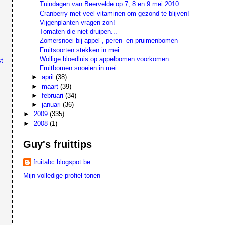
Tuindagen van Beervelde op 7, 8 en 9 mei 2010.
Cranberry met veel vitaminen om gezond te blijven!
Vijgenplanten vragen zon!
Tomaten die niet druipen...
Zomersnoei bij appel-, peren- en pruimenbomen
Fruitsoorten stekken in mei.
Wollige bloedluis op appelbomen voorkomen.
t
Fruitbomen snoeien in mei.
►
april
(38)
►
maart
(39)
►
februari
(34)
►
januari
(36)
►
2009
(335)
►
2008
(1)
Guy's fruittips
fruitabc.blogspot.be
Mijn volledige profiel tonen