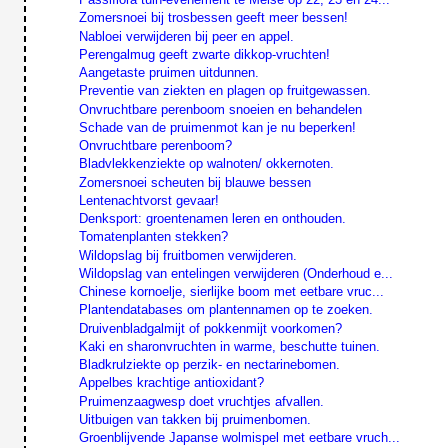
Zomersnoei bij trosbessen geeft meer bessen!
Nabloei verwijderen bij peer en appel.
Perengalmug geeft zwarte dikkop-vruchten!
Aangetaste pruimen uitdunnen.
Preventie van ziekten en plagen op fruitgewassen.
Onvruchtbare perenboom snoeien en behandelen
Schade van de pruimenmot kan je nu beperken!
Onvruchtbare perenboom?
Bladvlekkenziekte op walnoten/ okkernoten.
Zomersnoei scheuten bij blauwe bessen
Lentenachtvorst gevaar!
Denksport: groentenamen leren en onthouden.
Tomatenplanten stekken?
Wildopslag bij fruitbomen verwijderen.
Wildopslag van entelingen verwijderen (Onderhoud e...
Chinese kornoelje, sierlijke boom met eetbare vruc...
Plantendatabases om plantennamen op te zoeken.
Druivenbladgalmijt of pokkenmijt voorkomen?
Kaki en sharonvruchten in warme, beschutte tuinen.
Bladkrulziekte op perzik- en nectarinebomen.
Appelbes krachtige antioxidant?
Pruimenzaagwesp doet vruchtjes afvallen.
Uitbuigen van takken bij pruimenbomen.
Groenblijvende Japanse wolmispel met eetbare vruch...