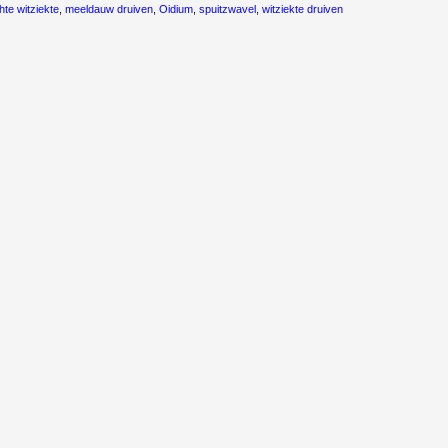
hte witziekte
,
meeldauw druiven
,
Oidium
,
spuitzwavel
,
witziekte druiven