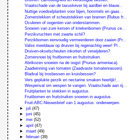
Vraatschade van de taxuskever bij aardbei en blauw...
Nuttige voedselplanten voor bijen, hommels en gaas...
Zomerstekken of scheutstekken van bramen (Rubus fr...
Oculeren of oogenten van onderstammen.
Snoeien van zure kersen of kriekenbomen (Prunus ce...
Perzikvruchten met zwarte schil?
Perzikbomen eenvoudig vermeerderen door zaaien (Pr...
Valse meeldauw op druiven bij regenachtig weer! Pl...
Druiven-okselscheuten inkorten of verwijderen?
Zomersnoei bij fruitbomen en fruitstruiken.
Abrikozen snoeien na de oogst (Prunus armeniaca).
Zaadwinning van tomaten (Zaadvaste tomatenrassen).
Bladval bij trosbessen en kruisbessen?
Vers geplukte perzik en nectarine smaken heerlijk!...
Wespenval om wespen te vangen. Vraatschade aan rij...
Fruitplanten te stekken in augustus.
Fruitbomen en fruitstruiken snoeien in augustus.
Fruit-ABC-Nieuwsbrief van 1 augustus: onderwerpen.
►
juli
(47)
►
juni
(45)
►
mei
(52)
►
april
(47)
►
maart
(49)
►
februari
(39)