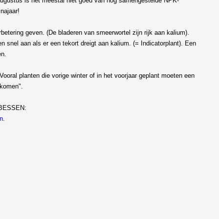
ugustus is het meestal niet goed van nog samengestelde NPK-
najaar!
tering geven. (De bladeren van smeerwortel zijn rijk aan kalium).
nel aan als er een tekort dreigt aan kalium. (= Indicatorplant). Een
en.
oral planten die vorige winter of in het voorjaar geplant moeten een
rkomen".
BESSEN:
en
.