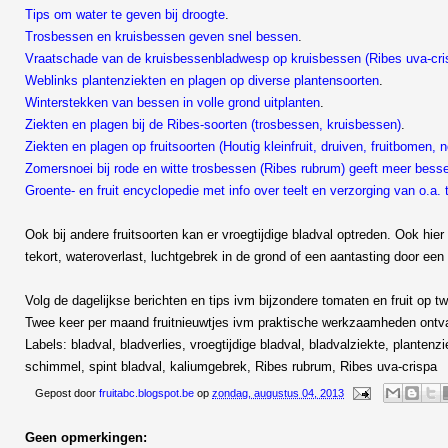
Tips om water te geven bij droogte
.
Trosbessen en kruisbessen geven snel bessen
.
Vraatschade van de kruisbessenbladwesp op kruisbessen (Ribes uva-cri
Weblinks plantenziekten en plagen op diverse plantensoorten
.
Winterstekken van bessen in volle grond uitplanten
.
Ziekten en plagen bij de Ribes-soorten (trosbessen, kruisbessen)
.
Ziekten en plagen op fruitsoorten (Houtig kleinfruit, druiven, fruitbomen, no
Zomersnoei bij rode en witte trosbessen (Ribes rubrum) geeft meer bess
Groente- en fruit encyclopedie met info over teelt en verzorging van o.a
Ook bij andere fruitsoorten kan er vroegtijdige bladval optreden. Ook hie
tekort, wateroverlast, luchtgebrek in de grond of een aantasting door ee
Volg de dagelijkse berichten en tips ivm bijzondere tomaten en fruit op tw
Twee keer per maand fruitnieuwtjes ivm praktische werkzaamheden ont
Labels: bladval, bladverlies, vroegtijdige bladval, bladvalziekte, plantenz
schimmel, spint bladval, kaliumgebrek, Ribes rubrum, Ribes uva-crispa
Gepost door
fruitabc.blogspot.be
op
zondag, augustus 04, 2013
Geen opmerkingen: