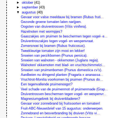
►
oktober
(41)
►
september
(43)
▼
augustus
(40)
Gevaar voor valse meeldauw bij bramen (Rubus fruti...
Gezonde groene tomaten laten narijpen.
Oogsten van druiventrossen (Vitis vinifera).
Hazelnoten met wormpjes?
Gaaszakjes om pruimen te beschermen tegen vogel- e...
Druiventroszakjes tegen vogel- en wespenvraat.
Zomersnoei bij bramen (Rubus fruticosus).
Tweekleurige tomaten zijn mooi en lekker!
Snoeien van perzikbomen (Prunus persica).
Snoeien van walnoten - okkernoten (Juglans regia).
Walnoten/ okkernoten met blad- en vruchtschimmelzi...
Snoeien van pruimenbomen (Prunus domestica cv's).
Aardbeien nu dringend planten (Fragaria x ananassa...
Vruchtrot-Monilia voorkomen bij pruimen (Prunus do...
Een tegenvallende pruimenoogst?
Veel schade van de pruimenmot of pruimenmade (Grap...
Druiventrossen beschermen tegen vogel- en wespenvr...
Magnesiumgebrek bij druivenbladeren?
Gevaar voor zonnebrand bij fruitsoorten en tomaten!
Fruit-ABC-Nieuwsbrief van 15 augustus: onderwerpen.
Zonnebrand en besverbranding bij druiven (Vitis vi...
Druiven: Lamsteligheid en verdroogde bessen.