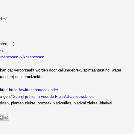
spa)
.
ten, ...)
.
en
.
. trosbessen & kruisbessen
.
r kan dat veroorzaakt worden door kaliumgebrek, spintaantasting, water
n (andere) schimmelziekte.
itter!
https://twitter.com/gdekinder
.
vangen?
Schrijf je hier in voor de Fruit-ABC nieuwsbrief
.
iekten, planten ziekte, oorzaak bladverlies, bladval ziekte, bladval