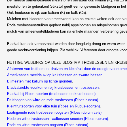
De meeste samengestelde meststoffen bevatten ook kalium (K). Na 15 a
meststoffen te gebruiken! Stikstof geeft een ongewenste bladgroei in het 
Ook houtasse is rijk aan kalium (K) en kalk (Ca).
Mulchen met bladeren van smeerwortel kan na enkele weken ook een verbe
Rode trosbessenstruiken geplant nabij appelbomen en mispelbomen geven s
mulch van smeerwortelbladeren kan na enkele maanden verbetering gev
Bladval kan ook veroorzaakt worden door langdurig droog en warm weer. Vo
goede vochtvoorziening krijgen. Zie weblink "Afsterven door droogte voo
NUTTIGE WEBLINKS OP DEZE BLOG IVM TROSBESSEN EN KRUIS
Afsterven van fruitbomen, druiven en kleinfruit door de droogte voorkom
Amerikaanse meeldauw op kruisbessen en zwarte bessen
.
Bijmesten met kalium op lichte gronden
.
Bladvalziekte voorkomen bij kruisbessen en trosbessen
.
Bladval bij Ribes-soorten (trosbessen en kruisbessen)
.
Fruithagen van witte en rode trosbessen (Ribes rubrum)
.
Kleinfruitsoorten voor elke tuin (Ribes en Rubus-soorten)
.
Laatrijpende rode trosbessen oogsten (Ribes rubrum cv's)
.
Rode en witte trosbessen - aalbessen snoeien (Ribes rubrum)
.
Rode en witte trosbessen oogsten (Ribes rubrum)
.